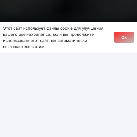
Этот сайт использует файлы cookie для улучшения
вашего user-experience. Если вы продолжите
Ok
использовать этот сайт, вы автоматически
соглашаетесь с этим.
Apple, по данным Bloomberg, может заметно
изменить стратегию выпуска собственных
процессоров для Mac. Компания якобы не
планирует выпускать версии M6 Pro и M6 Max,
а вместо этого может быстрее перейти к
следующему поколению — M7.
Если информация подтвердится, это станет
необычным шагом для Apple Silicon. Обычно