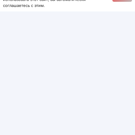
соглашаетесь с этим.
Содержание (кликабельно)
Apple и Anthropic разрабатывают AI-
платформу для программистов — на базе
Claude
Автор публикации
Александр Данилов
Apple и Anthropic разрабатывают AI-
платформу для программистов — на
базе Claude
Согласно сообщению
Bloomberg
, Apple
объединилась с AI-компанией Anthropic для