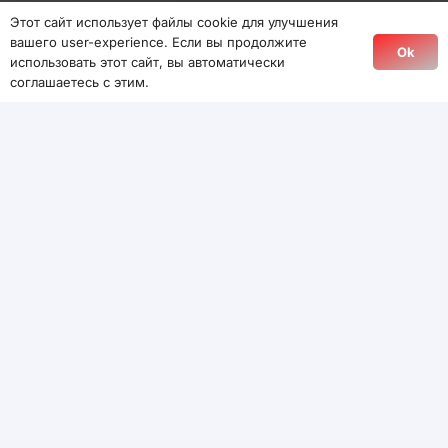
Этот сайт использует файлы cookie для улучшения
вашего user-experience. Если вы продолжите
Ok
использовать этот сайт, вы автоматически
соглашаетесь с этим.
Содержание (кликабельно)
Google Photos упростит поворот
изображений: новая функция уже в
разработке
Что изменится?
Автор публикации
Александр Данилов
Google Photos упростит поворот
изображений: новая функция уже в
разработке